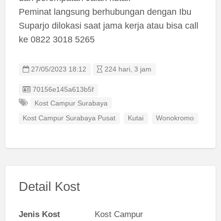
Peminat langsung berhubungan dengan Ibu
Suparjo dilokasi saat jama kerja atau bisa call
ke 0822 3018 5265
27/05/2023 18:12
224 hari, 3 jam
Listing ID
70156e145a613b5f
Kost Campur Surabaya
Kost Campur Surabaya Pusat
Kutai
Wonokromo
Detail Kost
Jenis Kost
Kost Campur