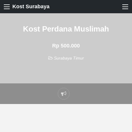
Kost Surabaya
Kost Perdana Muslimah
Rp 500.000
Surabaya Timur
Laporkan
masalah