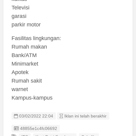
Televisi
garasi
parkir motor
Fasilitas lingkungan:
Rumah makan
Bank/ATM
Minimarket
Apotek
Rumah sakit
warnet
Kampus-kampus
03/02/2022 22:04
Iklan ini telah berakhir
Listing ID
48855e1c4fc06692