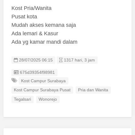
Kost Pria/Wanita
Pusat kota
Mudah akses kemana saja
Ada lemari & Kasur
Ada yg kamar mandi dalam
28/07/2025 06:15
1317 hari, 3 jam
Listing ID
675d39354f98981
Kost Campur Surabaya
Kost Campur Surabaya Pusat
Pria dan Wanita
Tegalsari
Wonorejo