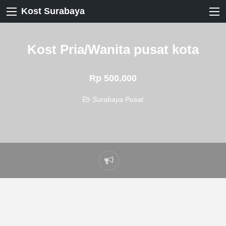
Kost Surabaya
Kost Pria/Wanita pusat kota
Rp 500.000
Surabaya Pusat
Laporkan
masalah