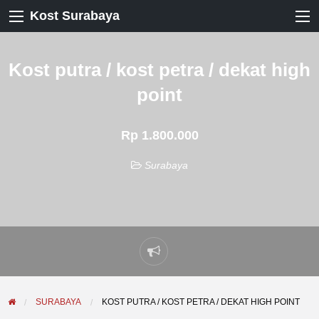
Kost Surabaya
Kost putra / kost petra / dekat high
point
Rp 1.800.000
Surabaya
Laporkan
masalah
SURABAYA
KOST PUTRA / KOST PETRA / DEKAT HIGH POINT