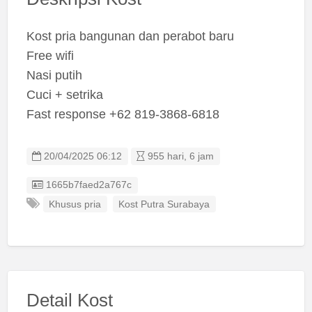
Kost pria bangunan dan perabot baru
Free wifi
Nasi putih
Cuci + setrika
Fast response +62 819-3868-6818
20/04/2025 06:12
955 hari, 6 jam
Listing ID
1665b7faed2a767c
Khusus pria
Kost Putra Surabaya
Detail Kost