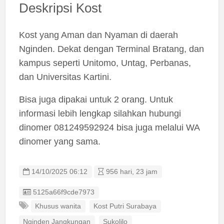
Deskripsi Kost
Kost yang Aman dan Nyaman di daerah
Nginden. Dekat dengan Terminal Bratang, dan
kampus seperti Unitomo, Untag, Perbanas,
dan Universitas Kartini.
Bisa juga dipakai untuk 2 orang. Untuk
informasi lebih lengkap silahkan hubungi
dinomer 081249592924 bisa juga melalui WA
dinomer yang sama.
14/10/2025 06:12
956 hari, 23 jam
Listing ID
5125a66f9cde7973
Khusus wanita
Kost Putri Surabaya
Nginden Jangkungan
Sukolilo