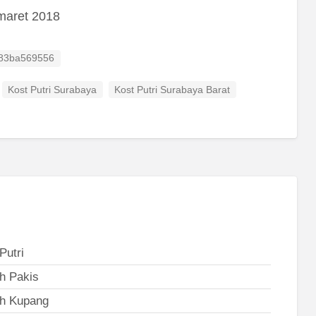
 maret 2018
ID
83ba569556
Kost Putri Surabaya
Kost Putri Surabaya Barat
Putri
h Pakis
h Kupang