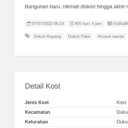
Bangunan baru. nikmati diskon hingga akhir
Listing 
07/07/2022 06:13
955 hari, 4 jam
6165a8
Dukuh Kupang
Dukuh Pakis
Khusus wanita
Detail Kost
Jenis Kost
Kost 
Kecamatan
Duku
Kelurahan
Duku