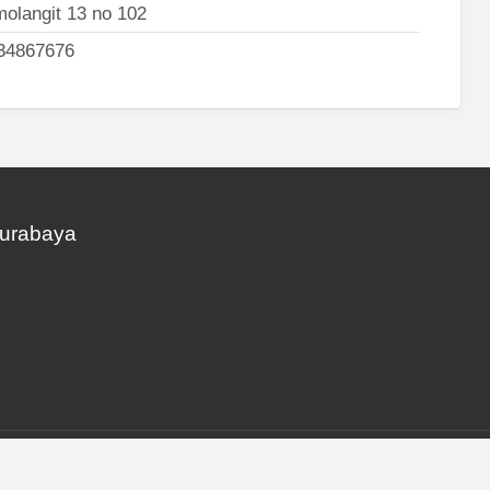
molangit 13 no 102
34867676
Surabaya
© Kost Surabaya | All Rights Reserved