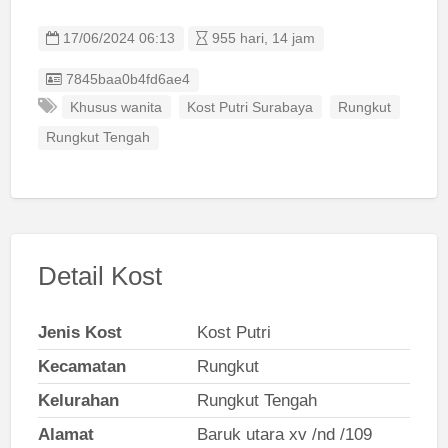
17/06/2024 06:13
955 hari, 14 jam
Listing ID
7845baa0b4fd6ae4
Khusus wanita
Kost Putri Surabaya
Rungkut
Rungkut Tengah
Detail Kost
Jenis Kost
Kost Putri
Kecamatan
Rungkut
Kelurahan
Rungkut Tengah
Alamat
Baruk utara xv /nd /109