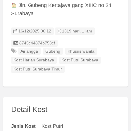
Jln. Gubeng Kertajaya gang XIIIC no 24
Surabaya
16/12/2025 06:12
1319 hari, 1 jam
Listing ID
8745c44874b753cf
Airlangga
Gubeng
Khusus wanita
Kost Harian Surabaya
Kost Putri Surabaya
Kost Putri Surabaya Timur
Detail Kost
Jenis Kost
Kost Putri