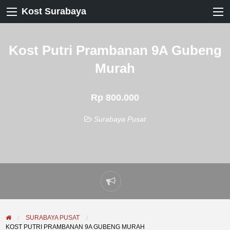
Kost Surabaya
Kost Putri Prambanan 9A Gubeng
Murah
Rp 800.000
Surabaya Pusat
Laporkan
masalah
SURABAYA PUSAT
KOST PUTRI PRAMBANAN 9A GUBENG MURAH