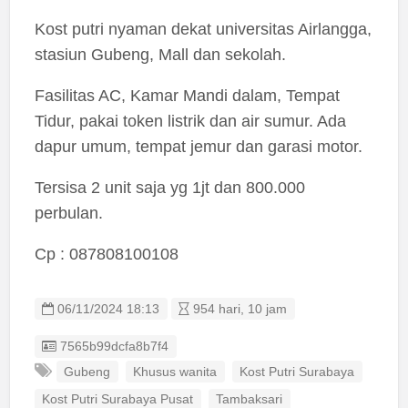
Kost putri nyaman dekat universitas Airlangga,
stasiun Gubeng, Mall dan sekolah.
Fasilitas AC, Kamar Mandi dalam, Tempat
Tidur, pakai token listrik dan air sumur. Ada
dapur umum, tempat jemur dan garasi motor.
Tersisa 2 unit saja yg 1jt dan 800.000
perbulan.
Cp : 087808100108
06/11/2024 18:13
954 hari, 10 jam
Listing ID
7565b99dcfa8b7f4
Gubeng
Khusus wanita
Kost Putri Surabaya
Kost Putri Surabaya Pusat
Tambaksari