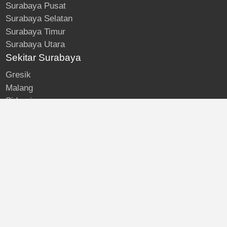
Surabaya Pusat
Surabaya Selatan
Surabaya Timur
Surabaya Utara
Sekitar Surabaya
Gresik
Malang
Sidoarjo
About
Kost Surabaya
Blog
Lokasi Kost
Hubungi
© Kost Surabaya | All Rights Reserved