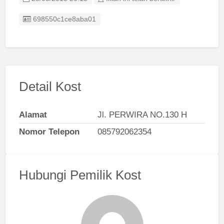
Listing ID
698550c1ce8aba01
Detail Kost
Alamat
Jl. PERWIRA NO.130 H
Nomor Telepon
085792062354
Hubungi Pemilik Kost