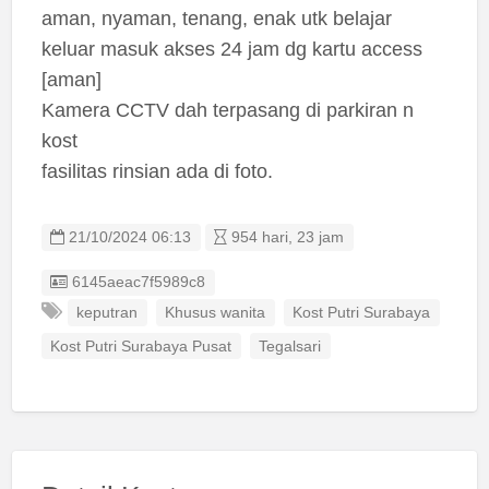
aman, nyaman, tenang, enak utk belajar
keluar masuk akses 24 jam dg kartu access
[aman]
Kamera CCTV dah terpasang di parkiran n
kost
fasilitas rinsian ada di foto.
21/10/2024 06:13
954 hari, 23 jam
Listing ID
6145aeac7f5989c8
keputran
Khusus wanita
Kost Putri Surabaya
Kost Putri Surabaya Pusat
Tegalsari