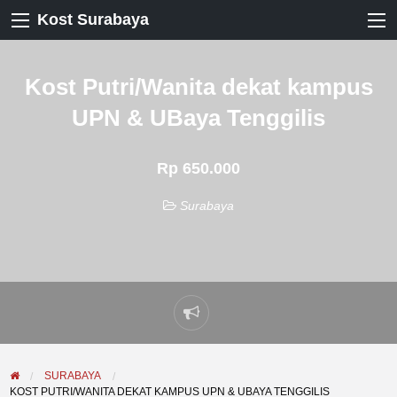
Kost Surabaya
Kost Putri/Wanita dekat kampus
UPN & UBaya Tenggilis
Rp 650.000
Surabaya
Laporkan
masalah
SURABAYA
KOST PUTRI/WANITA DEKAT KAMPUS UPN & UBAYA TENGGILIS