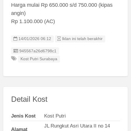
Harga mulai Rp 650.000 s/d 750.000 (kipas
angin)
Rp 1.100.000 (AC)
14/01/2026 06:12
Iklan ini telah berakhir
Listing ID
945567a26d6798c1
Kost Putri Surabaya
Detail Kost
Jenis Kost
Kost Putri
JL Rungkut Asri Utara II no 14
Alamat