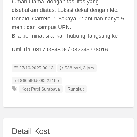
rumah utama, dengan fasilitas yang
disebutkan diatas. Lokasi dekat dengan Mc.
Donald, Carrefour, Yakaya, Giant dan hanya 5
menit dari kampus UPN.
Bila berminat silahkan hubungi langsung ke :
Umi Tini 08179384896 / 082245778016
27/10/2025 06:13
588 hari, 3 jam
Listing ID
966586dc0082318e
Kost Putri Surabaya
Rungkut
Detail Kost