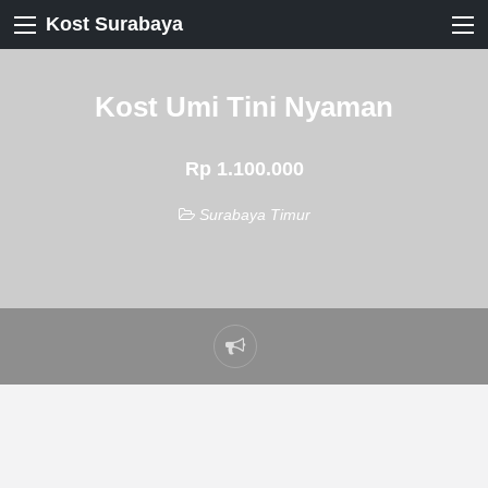
Kost Surabaya
Kost Umi Tini Nyaman
Rp 1.100.000
Surabaya Timur
Laporkan
masalah