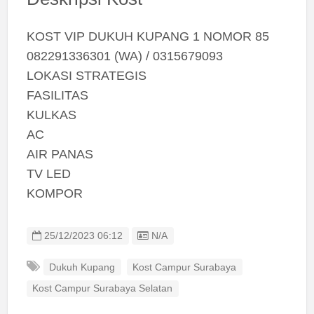
KOST VIP DUKUH KUPANG 1 NOMOR 85
082291336301 (WA) / 0315679093
LOKASI STRATEGIS
FASILITAS
KULKAS
AC
AIR PANAS
TV LED
KOMPOR
Listing ID
25/12/2023 06:12
N/A
Dukuh Kupang
Kost Campur Surabaya
Kost Campur Surabaya Selatan