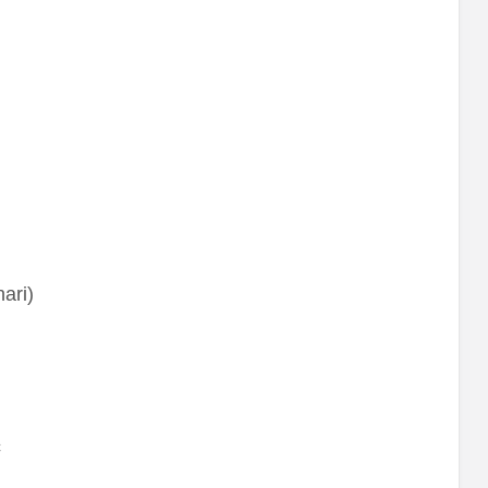
ari)
c