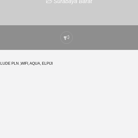
Surabaya Barat
Laporkan
masalah
UDE PLN ,WIFI, AQUA, ELPIJI