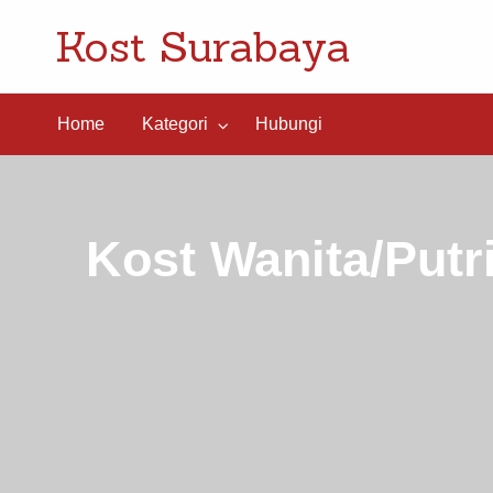
Kost Surabaya
ngi
Home
Kategori
Hubungi
Kost Wanita/Putri