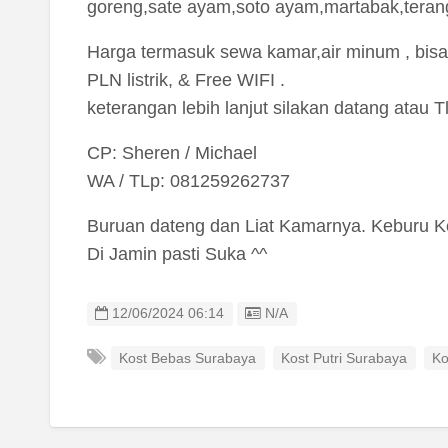
goreng,sate ayam,soto ayam,martabak,terang
Harga termasuk sewa kamar,air minum , bisa m
PLN listrik, & Free WIFI .
keterangan lebih lanjut silakan datang atau Tl
CP: Sheren / Michael
WA / TLp: 081259262737
Buruan dateng dan Liat Kamarnya. Keburu Ke
Di Jamin pasti Suka ^^
Listing ID
12/06/2024 06:14
N/A
Kost Bebas Surabaya
Kost Putri Surabaya
Ko