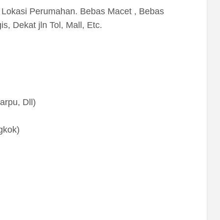
 Lokasi Perumahan. Bebas Macet , Bebas
, Dekat jln Tol, Mall, Etc.
rpu, Dll)
gkok)