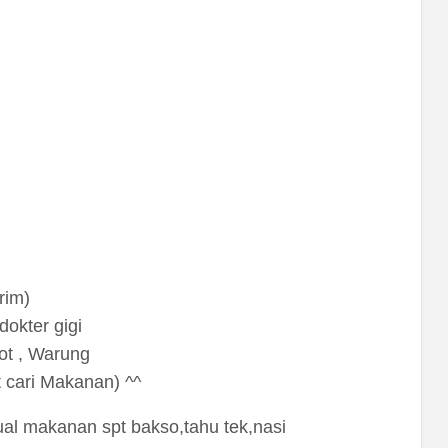
rim)
okter gigi
ot , Warung
t cari Makanan) ^^
al makanan spt bakso,tahu tek,nasi