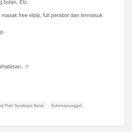
 bulan, Etc.
asak free elpiji, full perabot dan termasuk
p.
habisan.. !!
st Putri Surabaya Barat
Sukomanunggal