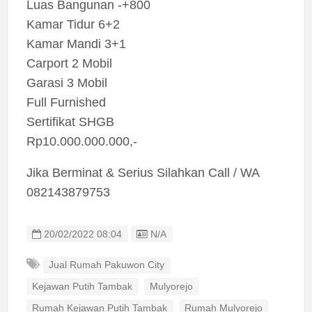
Luas Bangunan -+800
Kamar Tidur 6+2
Kamar Mandi 3+1
Carport 2 Mobil
Garasi 3 Mobil
Full Furnished
Sertifikat SHGB
Rp10.000.000.000,-
Jika Berminat & Serius Silahkan Call / WA
082143879753
Listing ID
20/02/2022 08:04
N/A
Jual Rumah Pakuwon City
Kejawan Putih Tambak
Mulyorejo
Rumah Kejawan Putih Tambak
Rumah Mulyorejo