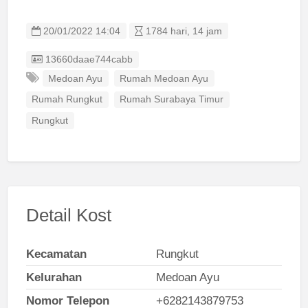
20/01/2022 14:04
1784 hari, 14 jam
Listing ID
13660daae744cabb
Medoan Ayu
Rumah Medoan Ayu
Rumah Rungkut
Rumah Surabaya Timur
Rungkut
Detail Kost
Kecamatan
Rungkut
Kelurahan
Medoan Ayu
Nomor Telepon
+6282143879753