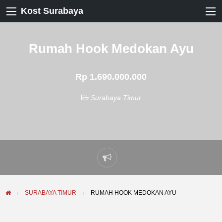
Kost Surabaya
Rumah Hook Medokan Ayu
Rp 1.690.000.000
Surabaya Timur
Laporkan
masalah
SURABAYA TIMUR
RUMAH HOOK MEDOKAN AYU