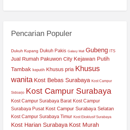
Pencarian Populer
Gubeng
Dukuh Pakis
Dukuh Kupang
ITS
Galaxy Mall
Jual Rumah Pakuwon City
Kejawan Putih
Khusus
Tambak
Khusus pria
keputih
wanita
Kost Bebas Surabaya
Kost Campur
Kost Campur Surabaya
Sidoarjo
Kost Campur Surabaya Barat
Kost Campur
Kost Campur Surabaya Selatan
Surabaya Pusat
Kost Campur Surabaya Timur
Kost Eksklusif Surabaya
Kost Harian Surabaya
Kost Murah