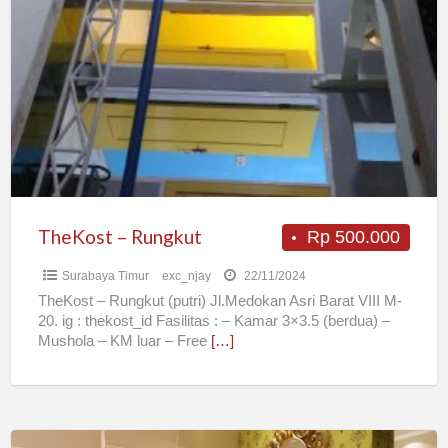
–
Rungkut
TheKost – Rungkut
Rp 500.000
Surabaya Timur
exc_njay
22/11/2024
TheKost – Rungkut (putri) Jl.Medokan Asri Barat VIII M-
20. ig : thekost_id Fasilitas : – Kamar 3×3.5 (berdua) –
Mushola – KM luar – Free
[…]
KOST