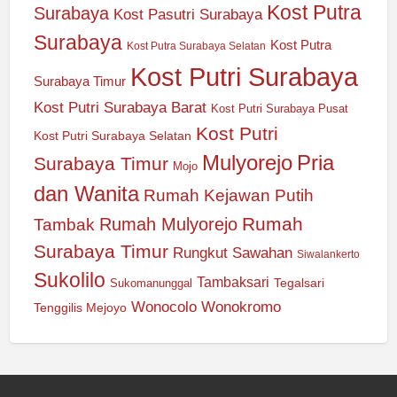
Kost Putra
Surabaya
Kost Pasutri Surabaya
Surabaya
Kost Putra
Kost Putra Surabaya Selatan
Kost Putri Surabaya
Surabaya Timur
Kost Putri Surabaya Barat
Kost Putri Surabaya Pusat
Kost Putri
Kost Putri Surabaya Selatan
Mulyorejo
Pria
Surabaya Timur
Mojo
dan Wanita
Rumah Kejawan Putih
Rumah
Rumah Mulyorejo
Tambak
Surabaya Timur
Rungkut
Sawahan
Siwalankerto
Sukolilo
Tambaksari
Tegalsari
Sukomanunggal
Wonocolo
Wonokromo
Tenggilis Mejoyo