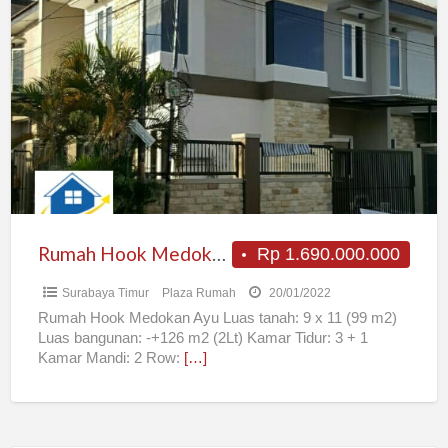
Rumah
Hook
Medokan
Ayu
Rumah Hook Medokan Ayu
Rp 1.690.000.000
Surabaya Timur
Plaza Rumah
20/01/2022
Rumah Hook Medokan Ayu Luas tanah: 9 x 11 (99 m2)
Luas bangunan: -+126 m2 (2Lt) Kamar Tidur: 3 + 1
Kamar Mandi: 2 Row:
[…]