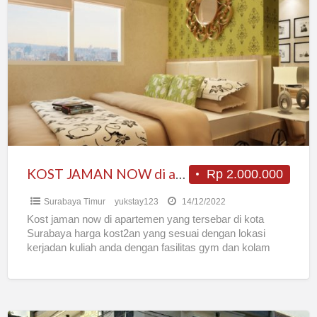
JAMAN
NOW
di
apartement
yang
tersebar
di
kota
surabaya
KOST JAMAN NOW di apartement yang tersebar di kota surabaya
Rp 2.000.000
Surabaya Timur
yukstay123
14/12/2022
Kost jaman now di apartemen yang tersebar di kota
Surabaya harga kost2an yang sesuai dengan lokasi
kerjadan kuliah anda dengan fasilitas gym dan kolam
renang
[…]