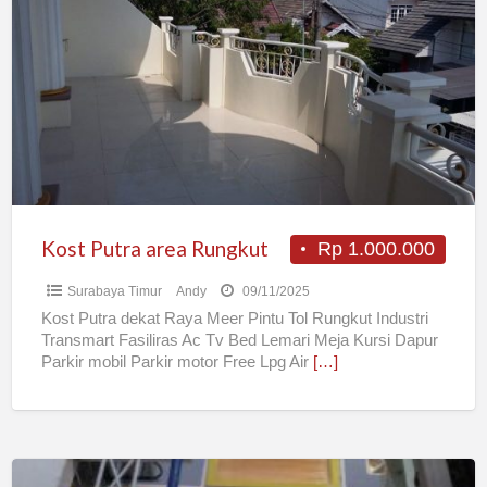
Putra
area
Rungkut
Kost Putra area Rungkut
Rp 1.000.000
Surabaya Timur
Andy
09/11/2025
Kost Putra dekat Raya Meer Pintu Tol Rungkut Industri
Transmart Fasiliras Ac Tv Bed Lemari Meja Kursi Dapur
Parkir mobil Parkir motor Free Lpg Air
[…]
TheKost