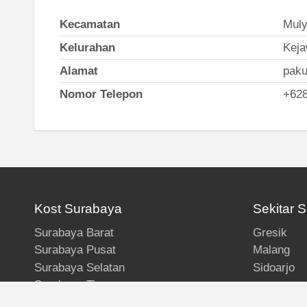
Kecamatan
Muly
Kelurahan
Keja
Alamat
paku
Nomor Telepon
+62
Kost Surabaya
Sekitar 
Surabaya Barat
Gresik
Surabaya Pusat
Malang
Surabaya Selatan
Sidoarjo
Surabaya Timur
Surabaya Utara