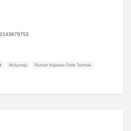
082143879753
k
Mulyorejo
Rumah Kejawan Putih Tambak