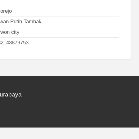
orejo
wan Putih Tambak
won city
82143879753
Surabaya