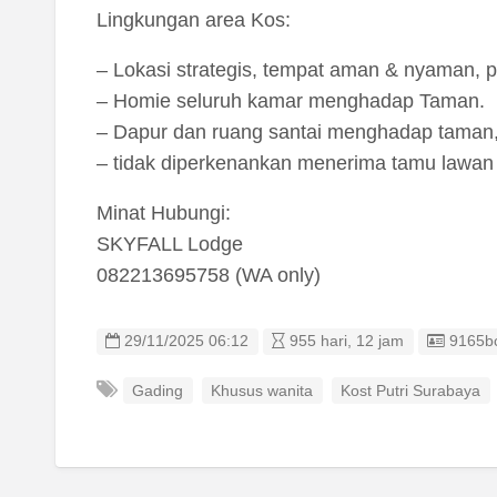
Lingkungan area Kos:
– Lokasi strategis, tempat aman & nyaman, 
– Homie seluruh kamar menghadap Taman.
– Dapur dan ruang santai menghadap taman
– tidak diperkenankan menerima tamu lawan 
Minat Hubungi:
SKYFALL Lodge
082213695758 (WA only)
Listing
29/11/2025 06:12
955 hari, 12 jam
9165b
Gading
Khusus wanita
Kost Putri Surabaya