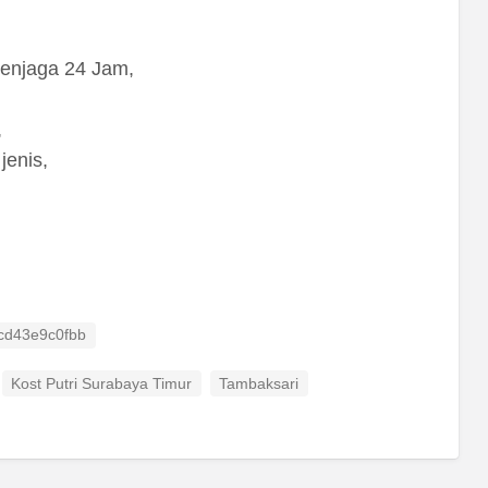
penjaga 24 Jam,
,
jenis,
 ID
cd43e9c0fbb
Kost Putri Surabaya Timur
Tambaksari