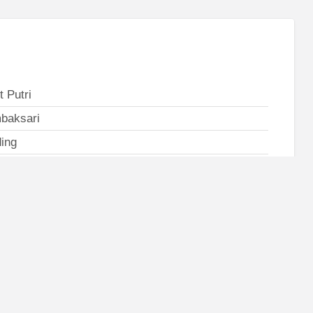
t Putri
baksari
ing
ak Arum III no 125
213695758
Surabaya