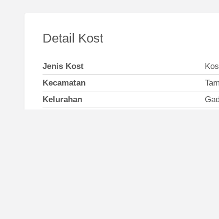
Detail Kost
Jenis Kost
Kos
Kecamatan
Tam
Kelurahan
Gad
Alamat
Leb
Nomor Telepon
082
Kost Surabaya
Sekitar 