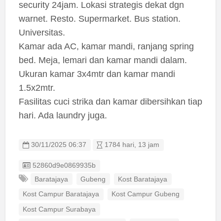
security 24jam. Lokasi strategis dekat dgn
warnet. Resto. Supermarket. Bus station.
Universitas.
Kamar ada AC, kamar mandi, ranjang spring
bed. Meja, lemari dan kamar mandi dalam.
Ukuran kamar 3x4mtr dan kamar mandi
1.5x2mtr.
Fasilitas cuci strika dan kamar dibersihkan tiap
hari. Ada laundry juga.
30/11/2025 06:37
1784 hari, 13 jam
Listing ID
52860d9e0869935b
Baratajaya
Gubeng
Kost Baratajaya
Kost Campur Baratajaya
Kost Campur Gubeng
Kost Campur Surabaya