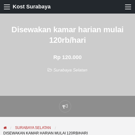
Kost Surabaya
Disewakan kamar harian mulai
120rb/hari
Rp 120.000
Surabaya Selatan
Laporkan
masalah
SURABAYA SELATAN
DISEWAKAN KAMAR HARIAN MULAI 120RB/HARI