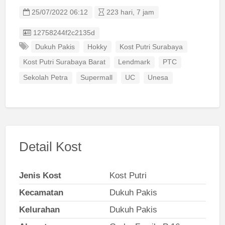
25/07/2022 06:12
223 hari, 7 jam
Listing ID
12758244f2c2135d
Dukuh Pakis
Hokky
Kost Putri Surabaya
Kost Putri Surabaya Barat
Lendmark
PTC
Sekolah Petra
Supermall
UC
Unesa
Detail Kost
Jenis Kost
Kost Putri
Kecamatan
Dukuh Pakis
Kelurahan
Dukuh Pakis