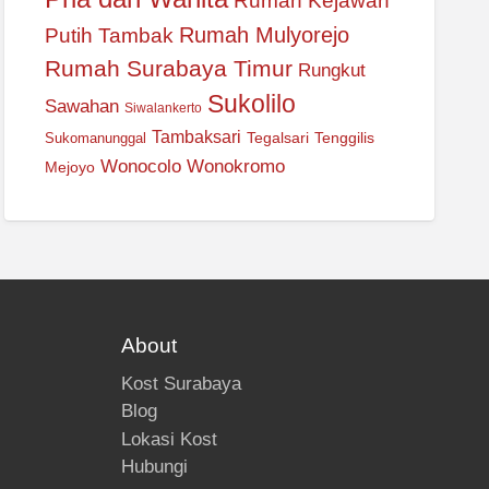
Rumah Kejawan
Rumah Mulyorejo
Putih Tambak
Rumah Surabaya Timur
Rungkut
Sukolilo
Sawahan
Siwalankerto
Tambaksari
Tegalsari
Tenggilis
Sukomanunggal
Wonocolo
Wonokromo
Mejoyo
About
Kost Surabaya
Blog
Lokasi Kost
Hubungi