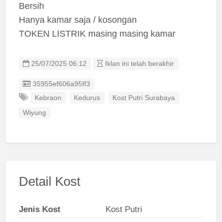
Bersih
Hanya kamar saja / kosongan
TOKEN LISTRIK masing masing kamar
25/07/2025 06:12
Iklan ini telah berakhir
Listing ID
35955ef606a95ff3
Kebraon
Kedurus
Kost Putri Surabaya
Wiyung
Detail Kost
Jenis Kost
Kost Putri