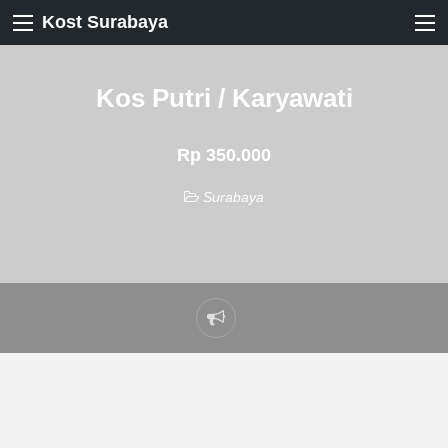
Kost Surabaya
Kos Putri / Karyawati
Rp 350.000
Surabaya
Laporkan
masalah