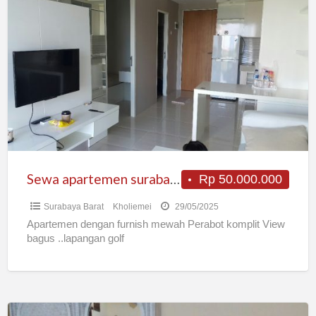
Sewa
apartemen
surabaya
barat
Sewa apartemen surabaya barat
Rp 50.000.000
Surabaya Barat
Kholiemei
29/05/2025
Apartemen dengan furnish mewah Perabot komplit View
bagus ..lapangan golf
Kost