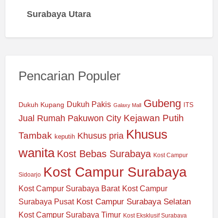
Surabaya Utara
Pencarian Populer
Gubeng
Dukuh Pakis
Dukuh Kupang
ITS
Galaxy Mall
Jual Rumah Pakuwon City
Kejawan Putih
Khusus
Tambak
Khusus pria
keputih
wanita
Kost Bebas Surabaya
Kost Campur
Kost Campur Surabaya
Sidoarjo
Kost Campur Surabaya Barat
Kost Campur
Kost Campur Surabaya Selatan
Surabaya Pusat
Kost Campur Surabaya Timur
Kost Eksklusif Surabaya