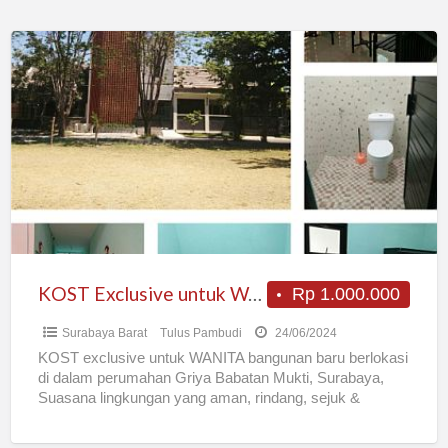
KOST
Exclusive
untuk
Wanita
di
Wiyung
Surabaya
Barat
KOST Exclusive untuk Wanita di Wiyung Surabaya Barat
Rp 1.000.000
Surabaya Barat
Tulus Pambudi
24/06/2024
KOST exclusive untuk WANITA bangunan baru berlokasi
di dalam perumahan Griya Babatan Mukti, Surabaya,
Suasana lingkungan yang aman, rindang, sejuk &
tenang. Cocok untuk Karyawati
[…]