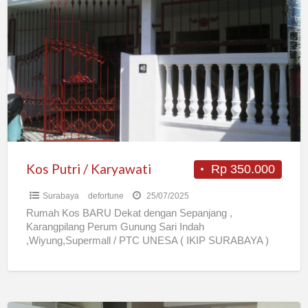
Putri
/
Karyawati
Kos Putri / Karyawati
Rp 350.000
Surabaya
defortune
25/07/2025
Rumah Kos BARU Dekat dengan Sepanjang ,
Karangpilang Perum Gunung Sari Indah
,Wiyung,Supermall / PTC UNESA ( IKIP SURABAYA )
Ketintang dan Lidah Perum Kebraon
[…]