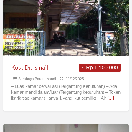
Dr.
Ismail
Kost Dr. Ismail
Rp 1.100.000
Surabaya Barat
sandi
11/12/2025
– Luas kamar bervariasi (Tergantung Kebutuhan) – Ada
kamar mandi dalam/luar (Tergantung kebutuhan) – Token
listrik tiap kamar (Hanya 1 yang ikut pemilik) – Air
[…]
Kost