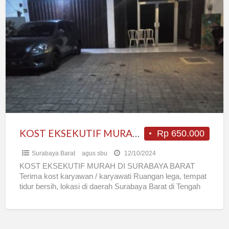
KOST
EKSEKUTIF
MURAH
DI
SURABAYA
BARAT
KOST EKSEKUTIF MURAH DI SURABAYA BARAT
Rp 650.000
Surabaya Barat
agus sbu
12/10/2024
KOST EKSEKUTIF MURAH DI SURABAYA BARAT
Terima kost karyawan / karyawati Ruangan lega, tempat
tidur bersih, lokasi di daerah Surabaya Barat di Tengah
Kota Berdekatan
[…]