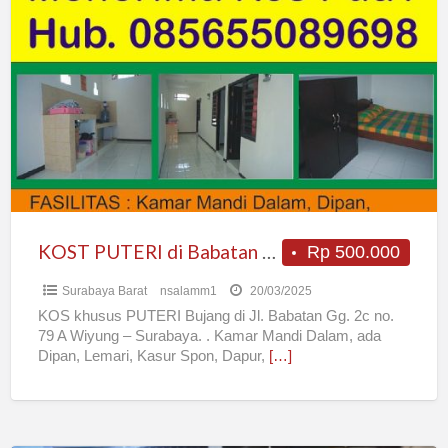
KOST
PUTERI
di
Babatan
Wiyung,
Surabaya
KOST PUTERI di Babatan Wiyung, Surabaya
Rp 500.000
Surabaya Barat
nsalamm1
20/03/2025
KOS khusus PUTERI Bujang di Jl. Babatan Gg. 2c no.
79 A Wiyung – Surabaya. . Kamar Mandi Dalam, ada
Dipan, Lemari, Kasur Spon, Dapur,
[…]