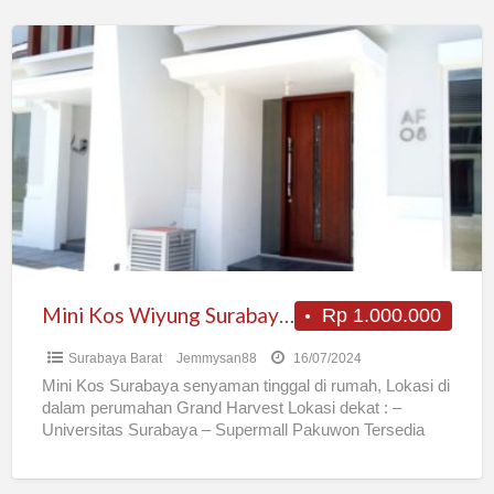
Mini
Kos
Wiyung
Surabaya
Barat
Mini Kos Wiyung Surabaya Barat
Rp 1.000.000
Surabaya Barat
Jemmysan88
16/07/2024
Mini Kos Surabaya senyaman tinggal di rumah, Lokasi di
dalam perumahan Grand Harvest Lokasi dekat : –
Universitas Surabaya – Supermall Pakuwon Tersedia
Hanya 2
[…]