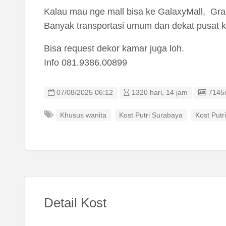
Kalau mau nge mall bisa ke GalaxyMall, Gra
Banyak transportasi umum dan dekat pusat k
Bisa request dekor kamar juga loh.
Info 081.9386.00899
Listin
07/08/2025 06:12
1320 hari, 14 jam
7145
Khusus wanita
Kost Putri Surabaya
Kost Putr
Detail Kost