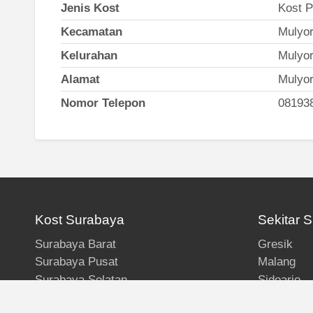
Jenis Kost
Kost P
Kecamatan
Mulyor
Kelurahan
Mulyor
Alamat
Mulyor
Nomor Telepon
08193
Kost Surabaya
Sekitar 
Surabaya Barat
Gresik
Surabaya Pusat
Malang
Surabaya Selatan
Sidoarjo
Surabaya Timur