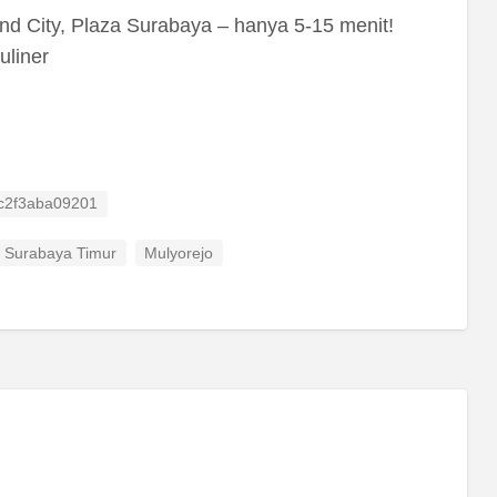
nd City, Plaza Surabaya – hanya 5-15 menit!
uliner
g ID
c2f3aba09201
i Surabaya Timur
Mulyorejo