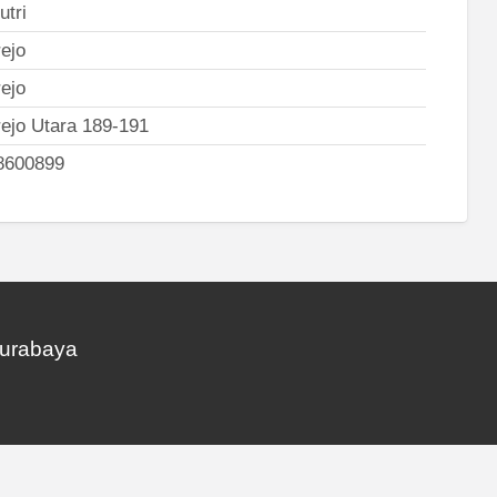
utri
ejo
ejo
ejo Utara 189-191
8600899
Surabaya