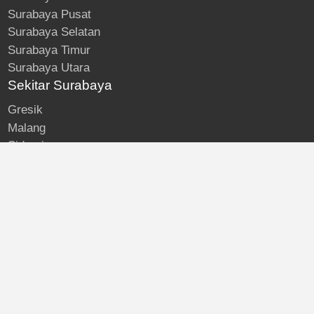
Surabaya Pusat
Surabaya Selatan
Surabaya Timur
Surabaya Utara
Sekitar Surabaya
Gresik
Malang
Sidoarjo
About
Kost Surabaya
Blog
Lokasi Kost
Hubungi
© Kost Surabaya | All Rights Reserved