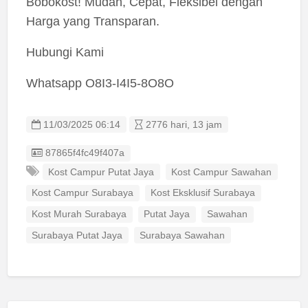
Bobokost! Mudah, Cepat, Fleksibel dengan
Harga yang Transparan.
Hubungi Kami
Whatsapp O8I3-I4I5-8O8O
11/03/2025 06:14
2776 hari, 13 jam
Listing ID
87865f4fc49f407a
Kost Campur Putat Jaya
Kost Campur Sawahan
Kost Campur Surabaya
Kost Eksklusif Surabaya
Kost Murah Surabaya
Putat Jaya
Sawahan
Surabaya Putat Jaya
Surabaya Sawahan