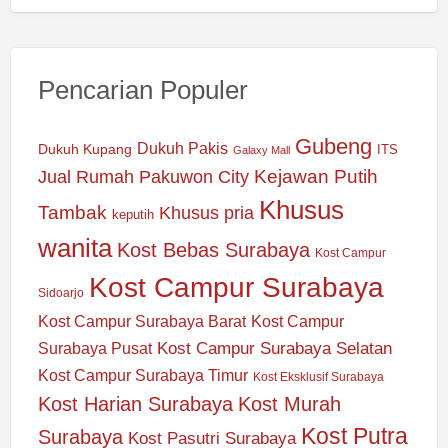
Pencarian Populer
Gubeng
Dukuh Pakis
Dukuh Kupang
ITS
Galaxy Mall
Jual Rumah Pakuwon City
Kejawan Putih
Khusus
Tambak
Khusus pria
keputih
wanita
Kost Bebas Surabaya
Kost Campur
Kost Campur Surabaya
Sidoarjo
Kost Campur Surabaya Barat
Kost Campur
Kost Campur Surabaya Selatan
Surabaya Pusat
Kost Campur Surabaya Timur
Kost Eksklusif Surabaya
Kost Harian Surabaya
Kost Murah
Kost Putra
Surabaya
Kost Pasutri Surabaya