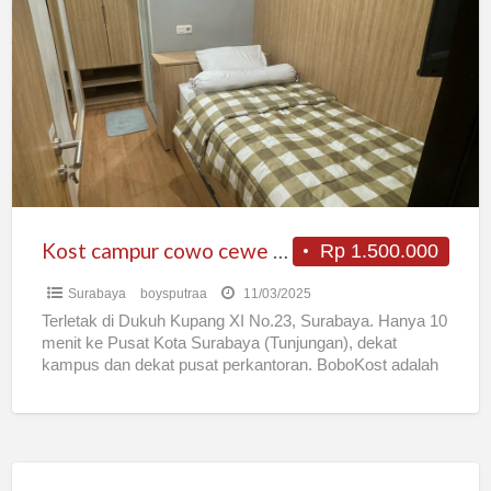
campur
cowo
cewe
estetik
di
surabaya
barat
dekat
wijaya
Kost campur cowo cewe estetik di surabaya barat dekat wijaya kusuma
Rp 1.500.000
kusuma
Surabaya
boysputraa
11/03/2025
Terletak di Dukuh Kupang XI No.23, Surabaya. Hanya 10
menit ke Pusat Kota Surabaya (Tunjungan), dekat
kampus dan dekat pusat perkantoran. BoboKost adalah
pilihan tempat
[…]