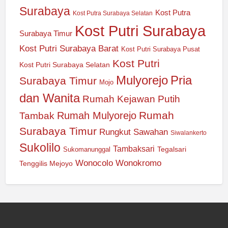
Surabaya
Kost Putra
Kost Putra Surabaya Selatan
Kost Putri Surabaya
Surabaya Timur
Kost Putri Surabaya Barat
Kost Putri Surabaya Pusat
Kost Putri
Kost Putri Surabaya Selatan
Mulyorejo
Pria
Surabaya Timur
Mojo
dan Wanita
Rumah Kejawan Putih
Rumah
Rumah Mulyorejo
Tambak
Surabaya Timur
Rungkut
Sawahan
Siwalankerto
Sukolilo
Tambaksari
Tegalsari
Sukomanunggal
Wonocolo
Wonokromo
Tenggilis Mejoyo