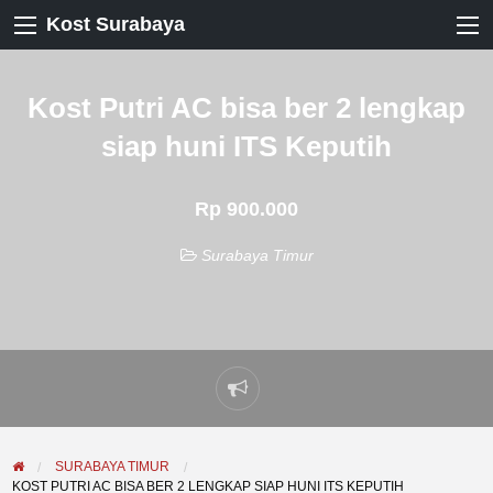
Kost Surabaya
Kost Putri AC bisa ber 2 lengkap
siap huni ITS Keputih
Rp 900.000
Surabaya Timur
Laporkan
masalah
SURABAYA TIMUR
KOST PUTRI AC BISA BER 2 LENGKAP SIAP HUNI ITS KEPUTIH