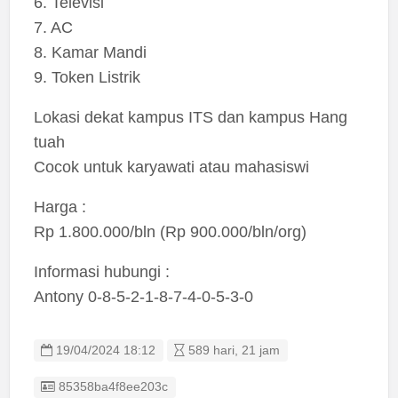
6. Televisi
7. AC
8. Kamar Mandi
9. Token Listrik
Lokasi dekat kampus ITS dan kampus Hang
tuah
Cocok untuk karyawati atau mahasiswi
Harga :
Rp 1.800.000/bln (Rp 900.000/bln/org)
Informasi hubungi :
Antony 0-8-5-2-1-8-7-4-0-5-3-0
19/04/2024 18:12
589 hari, 21 jam
Listing ID
85358ba4f8ee203c