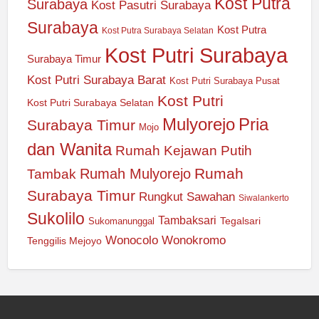
Kost Putra
Surabaya
Kost Pasutri Surabaya
Surabaya
Kost Putra
Kost Putra Surabaya Selatan
Kost Putri Surabaya
Surabaya Timur
Kost Putri Surabaya Barat
Kost Putri Surabaya Pusat
Kost Putri
Kost Putri Surabaya Selatan
Mulyorejo
Pria
Surabaya Timur
Mojo
dan Wanita
Rumah Kejawan Putih
Rumah
Rumah Mulyorejo
Tambak
Surabaya Timur
Rungkut
Sawahan
Siwalankerto
Sukolilo
Tambaksari
Tegalsari
Sukomanunggal
Wonocolo
Wonokromo
Tenggilis Mejoyo