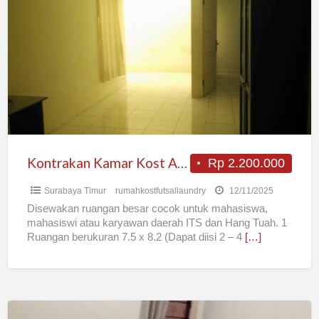
Kamar
Kost
Apartemen
Ruang
Besar
2
KT
+
1
Kontrakan Kamar Kost Apartemen Ruang Besar 2 KT + 1 KM ITS Keputih
Rp 2.200.000
KM
Surabaya Timur
rumahkostfutsallaundry
12/11/2025
ITS
Disewakan ruangan besar cocok untuk mahasiswa,
Keputih
mahasiswi atau karyawan daerah ITS dan Hang Tuah. 1
Ruangan berukuran 7.5 x 8.2 (Dapat diisi 2 – 4
[…]
Kost