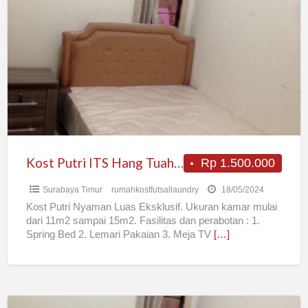
Putri
ITS
Hang
Tuah
Keputih
Nyaman
Luas
Lengkap
Kost Putri ITS Hang Tuah Keputih Nyaman Luas Lengkap
Rp 1.500.000
Surabaya Timur
rumahkostfutsallaundry
18/05/2024
Kost Putri Nyaman Luas Eksklusif. Ukuran kamar mulai
dari 11m2 sampai 15m2. Fasilitas dan perabotan : 1.
Spring Bed 2. Lemari Pakaian 3. Meja TV
[…]
Kost