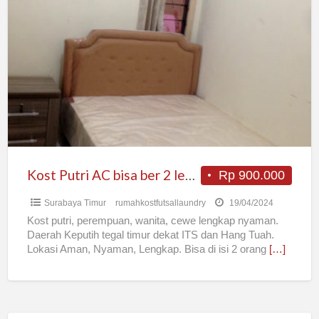
Putri
AC
bisa
ber
2
lengkap
siap
huni
ITS
Kost Putri AC bisa ber 2 lengkap siap huni ITS Keputih
Rp 900.000
Keputih
Surabaya Timur
rumahkostfutsallaundry
19/04/2024
Kost putri, perempuan, wanita, cewe lengkap nyaman.
Daerah Keputih tegal timur dekat ITS dan Hang Tuah.
Lokasi Aman, Nyaman, Lengkap. Bisa di isi 2 orang
[…]