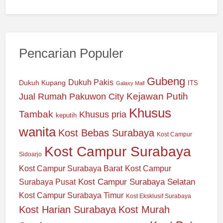
Pencarian Populer
Gubeng
Dukuh Pakis
Dukuh Kupang
ITS
Galaxy Mall
Jual Rumah Pakuwon City
Kejawan Putih
Khusus
Tambak
Khusus pria
keputih
wanita
Kost Bebas Surabaya
Kost Campur
Kost Campur Surabaya
Sidoarjo
Kost Campur Surabaya Barat
Kost Campur
Kost Campur Surabaya Selatan
Surabaya Pusat
Kost Campur Surabaya Timur
Kost Eksklusif Surabaya
Kost Harian Surabaya
Kost Murah