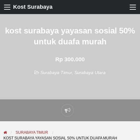
Kost Surabaya
kost surabaya yayasan sosial 50%
untuk duafa murah
Rp 300.000
Surabaya Timur
,
Surabaya Utara
Laporkan
masalah
SURABAYA TIMUR
KOST SURABAYA YAYASAN SOSIAL 50% UNTUK DUAFA MURAH