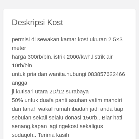
Deskripsi Kost
permisi di sewakan kamar kost ukuran 2.5×3
meter
harga 300rb/bln.listrik 2000/kwh,listrik air
10rb/bln
untuk pria dan wanita.hubungi 083857622466
angga
jl.kutisari utara 2D/12 surabaya
50% untuk duafa panti asuhan yatim mandiri
dan tanah wakaf rumah ibadah jadi anda tiap
sebulan sekali selalu donasi 150rb.. Biar hati
senang,kapan lagi ngekost sekaligus
sodaqoh.. Terima kasih