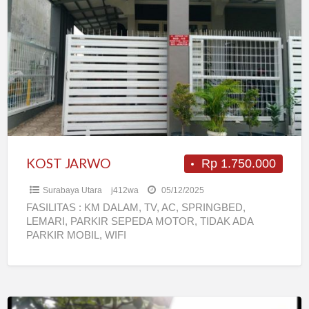
JARWO
KOST JARWO
Rp 1.750.000
Surabaya Utara
j412wa
05/12/2025
FASILITAS : KM DALAM, TV, AC, SPRINGBED,
LEMARI, PARKIR SEPEDA MOTOR, TIDAK ADA
PARKIR MOBIL, WIFI
Terima