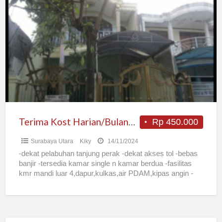
Kost
Harian/Bulanan
dekat
Pelabuhan
Perak
Surabaya
Terima Kost Harian/Bulanan dekat Pelabuhan Perak Surabaya
Rp 450.000
Surabaya Utara
Kiky
14/11/2024
-dekat pelabuhan tanjung perak -dekat akses tol -bebas
banjir -tersedia kamar single n kamar berdua -fasilitas
kmr mandi luar 4,dapur,kulkas,air PDAM,kipas angin -
tingkat 2 -bersih
[…]