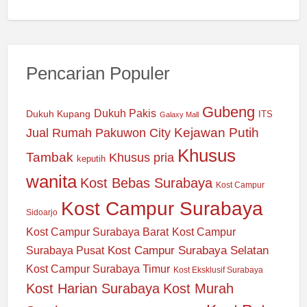
Pencarian Populer
Gubeng
Dukuh Pakis
Dukuh Kupang
ITS
Galaxy Mall
Jual Rumah Pakuwon City
Kejawan Putih
Khusus
Tambak
Khusus pria
keputih
wanita
Kost Bebas Surabaya
Kost Campur
Kost Campur Surabaya
Sidoarjo
Kost Campur Surabaya Barat
Kost Campur
Kost Campur Surabaya Selatan
Surabaya Pusat
Kost Campur Surabaya Timur
Kost Eksklusif Surabaya
Kost Harian Surabaya
Kost Murah