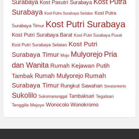
Kost Putra
Surabaya
Kost Pasutri Surabaya
Surabaya
Kost Putra
Kost Putra Surabaya Selatan
Kost Putri Surabaya
Surabaya Timur
Kost Putri Surabaya Barat
Kost Putri Surabaya Pusat
Kost Putri
Kost Putri Surabaya Selatan
Mulyorejo
Pria
Surabaya Timur
Mojo
dan Wanita
Rumah Kejawan Putih
Rumah
Rumah Mulyorejo
Tambak
Surabaya Timur
Rungkut
Sawahan
Siwalankerto
Sukolilo
Tambaksari
Tegalsari
Sukomanunggal
Wonocolo
Wonokromo
Tenggilis Mejoyo