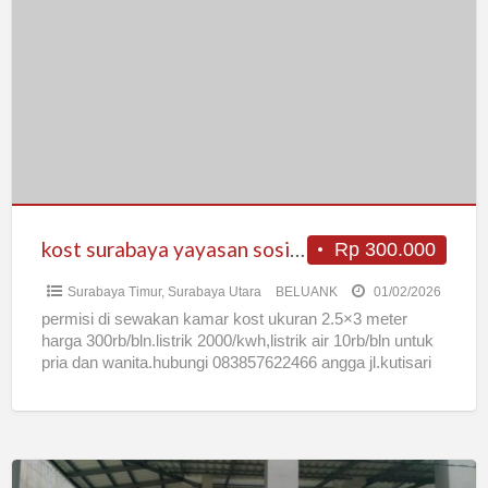
surabaya
yayasan
sosial
50%
untuk
duafa
murah
kost surabaya yayasan sosial 50% untuk duafa murah
Rp 300.000
Surabaya Timur
,
Surabaya Utara
BELUANK
01/02/2026
permisi di sewakan kamar kost ukuran 2.5×3 meter
harga 300rb/bln.listrik 2000/kwh,listrik air 10rb/bln untuk
pria dan wanita.hubungi 083857622466 angga jl.kutisari
utara 2D/12 surabaya 50% untuk
[…]
KOST