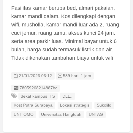
Fasilitas kamar berupa bed, almari pakaian,
kamar mandi dalam. Kos dilengkapi dengan
wifi, musholla, kamar mandi luar ada 2, ruang
cuci jemur, ruang tamu, akses kunci 24 jam,
serta area parkir luas. Minimal bayar untuk 6
bulan, harga sudah termasuk listrik dan air.
Tidak dikenakan tambahan biaya untuk wifi
21/01/2026 06:12
589 hari, 1 jam
Listing ID
78059268214887bc
dekat kampus ITS
DLL..
Kost Putra Surabaya
Lokasi strategis
Sukolilo
UNITOMO
Universitas Hangtuah
UNTAG