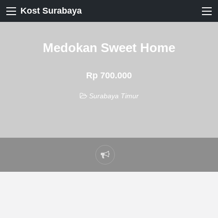
Kost Surabaya
Medokan Sweet Home
Rp 700.000
Surabaya Timur
Laporkan
masalah