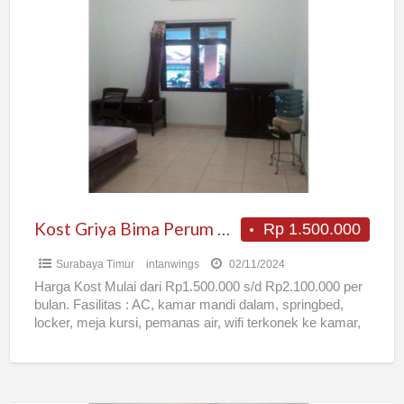
Kost
Griya
Bima
Perum
Villa
Kalijudan
Indah
J42
Surabaya
Kost Griya Bima Perum Villa Kalijudan Indah J42 Surabaya
Rp 1.500.000
Surabaya Timur
intanwings
02/11/2024
Harga Kost Mulai dari Rp1.500.000 s/d Rp2.100.000 per
bulan. Fasilitas : AC, kamar mandi dalam, springbed,
locker, meja kursi, pemanas air, wifi terkonek ke kamar,
[…]