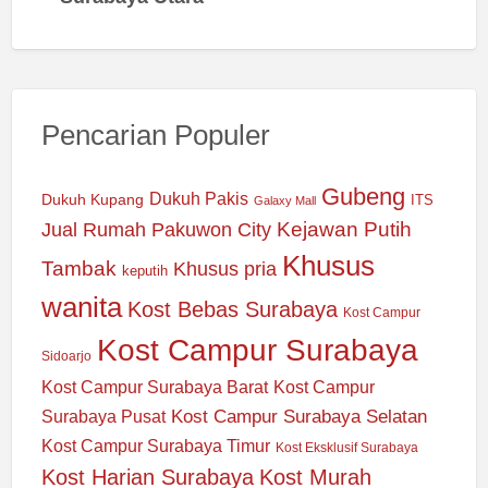
Pencarian Populer
Gubeng
Dukuh Pakis
Dukuh Kupang
ITS
Galaxy Mall
Jual Rumah Pakuwon City
Kejawan Putih
Khusus
Tambak
Khusus pria
keputih
wanita
Kost Bebas Surabaya
Kost Campur
Kost Campur Surabaya
Sidoarjo
Kost Campur Surabaya Barat
Kost Campur
Kost Campur Surabaya Selatan
Surabaya Pusat
Kost Campur Surabaya Timur
Kost Eksklusif Surabaya
Kost Harian Surabaya
Kost Murah