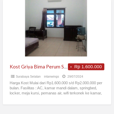
Kost
Griya
Bima
Perum
Sakura
Regency
Surabaya
Kost Griya Bima Perum Sakura Regency Surabaya
Rp 1.600.000
Surabaya Selatan
intanwings
29/07/2024
Harga Kost Mulai dari Rp1.600.000 s/d Rp2.000.000 per
bulan. Fasilitas : AC, kamar mandi dalam, springbed,
locker, meja kursi, pemanas air, wifi terkonek ke kamar,
[…]