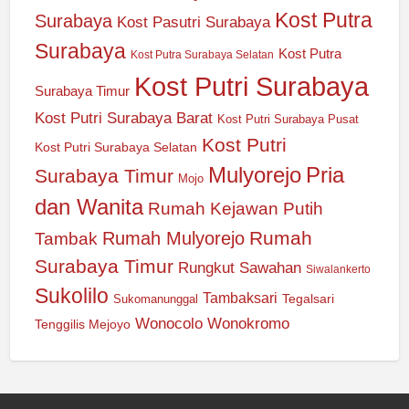
Kost Putra
Surabaya
Kost Pasutri Surabaya
Surabaya
Kost Putra
Kost Putra Surabaya Selatan
Kost Putri Surabaya
Surabaya Timur
Kost Putri Surabaya Barat
Kost Putri Surabaya Pusat
Kost Putri
Kost Putri Surabaya Selatan
Mulyorejo
Pria
Surabaya Timur
Mojo
dan Wanita
Rumah Kejawan Putih
Rumah
Rumah Mulyorejo
Tambak
Surabaya Timur
Rungkut
Sawahan
Siwalankerto
Sukolilo
Tambaksari
Tegalsari
Sukomanunggal
Wonocolo
Wonokromo
Tenggilis Mejoyo