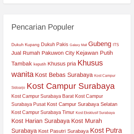
Pencarian Populer
Gubeng
Dukuh Pakis
Dukuh Kupang
ITS
Galaxy Mall
Jual Rumah Pakuwon City
Kejawan Putih
Khusus
Tambak
Khusus pria
keputih
wanita
Kost Bebas Surabaya
Kost Campur
Kost Campur Surabaya
Sidoarjo
Kost Campur Surabaya Barat
Kost Campur
Kost Campur Surabaya Selatan
Surabaya Pusat
Kost Campur Surabaya Timur
Kost Eksklusif Surabaya
Kost Harian Surabaya
Kost Murah
Kost Putra
Surabaya
Kost Pasutri Surabaya