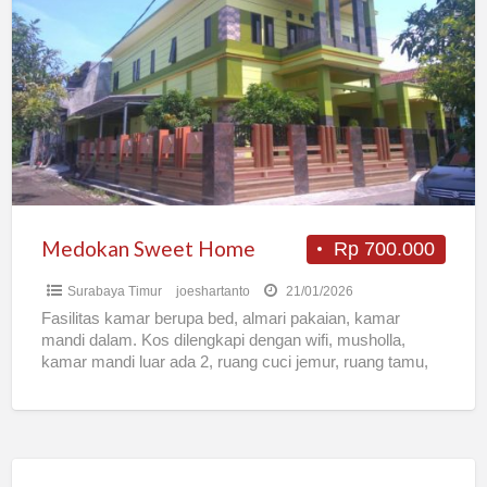
Sweet
Home
Medokan Sweet Home
Rp 700.000
Surabaya Timur
joeshartanto
21/01/2026
Fasilitas kamar berupa bed, almari pakaian, kamar
mandi dalam. Kos dilengkapi dengan wifi, musholla,
kamar mandi luar ada 2, ruang cuci jemur, ruang tamu,
akses
[…]