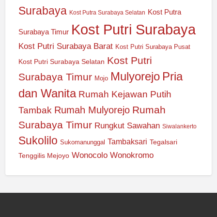
Surabaya
Kost Putra
Kost Putra Surabaya Selatan
Kost Putri Surabaya
Surabaya Timur
Kost Putri Surabaya Barat
Kost Putri Surabaya Pusat
Kost Putri
Kost Putri Surabaya Selatan
Mulyorejo
Pria
Surabaya Timur
Mojo
dan Wanita
Rumah Kejawan Putih
Rumah
Rumah Mulyorejo
Tambak
Surabaya Timur
Rungkut
Sawahan
Siwalankerto
Sukolilo
Tambaksari
Tegalsari
Sukomanunggal
Wonocolo
Wonokromo
Tenggilis Mejoyo