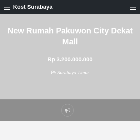
Kost Surabaya
New Rumah Pakuwon City Dekat
Mall
Rp 3.200.000.000
Surabaya Timur
Laporkan
masalah