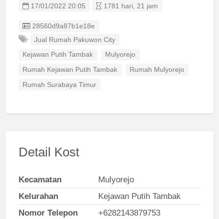
17/01/2022 20:05
1781 hari, 21 jam
Listing ID
28560d9a87b1e18e
Jual Rumah Pakuwon City
Kejawan Putih Tambak
Mulyorejo
Rumah Kejawan Putih Tambak
Rumah Mulyorejo
Rumah Surabaya Timur
Detail Kost
Kecamatan
Mulyorejo
Kelurahan
Kejawan Putih Tambak
Nomor Telepon
+6282143879753