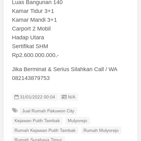
Luas Bangunan 140
Kamar Tidur 3+1
Kamar Mandi 3+1
Carport 2 Mobil
Hadap Utara
Sertifikat SHM
Rp2.600.000.000,-
Jika Berminat & Serius Silahkan Call / WA
082143879753
Listing ID
31/01/2022 00:04
N/A
Jual Rumah Pakuwon City
Kejawan Putih Tambak
Mulyorejo
Rumah Kejawan Putih Tambak
Rumah Mulyorejo
Rumah Surabaya Timur