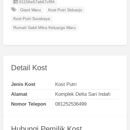
Listing ID
61156e57ab67cf94
Giant Waru
Kost Putri Sidoarjo
Kost Putri Surabaya
Rumah Sakit Mitra Keluarga Waru
Detail Kost
Jenis Kost
Kost Putri
Alamat
Komplek Delta Sari Indah
Nomor Telepon
081252536499
Hubungi Pemilik Kost