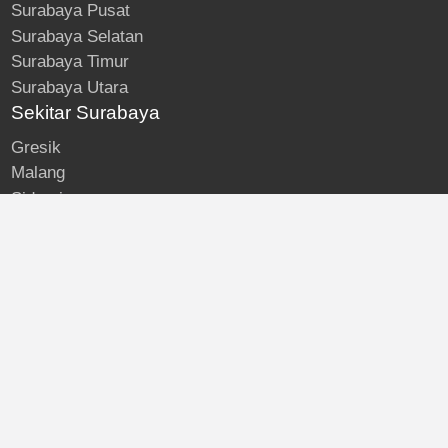
Surabaya Pusat
Surabaya Selatan
Surabaya Timur
Surabaya Utara
Sekitar Surabaya
Gresik
Malang
Sidoarjo
About
Kost Surabaya
Blog
Lokasi Kost
Hubungi
© Kost Surabaya | All Rights Reserved