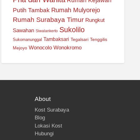
Rumah Kejawan
Rumah Mulyorejo
Putih Tambak
Rumah Surabaya Timur
Rungkut
Sukolilo
Sawahan
Siwalankerto
Tambaksari
Tegalsari
Tenggilis
Sukomanunggal
Wonocolo
Wonokromo
Mejoyo
About
Kost Surabaya
Blog
Lokasi Kost
Hubungi