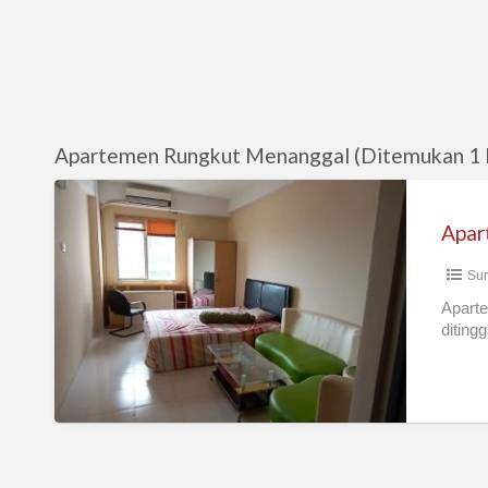
Apartemen Rungkut Menanggal (Ditemukan 1 
Apartemen
Bersih
Murah
Sur
disewakan
PER
Aparte
diting
TAHUN