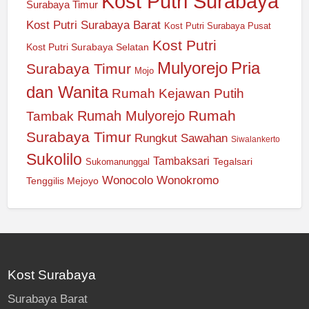
Kost Putri Surabaya
Surabaya Timur
Kost Putri Surabaya Barat
Kost Putri Surabaya Pusat
Kost Putri
Kost Putri Surabaya Selatan
Mulyorejo
Pria
Surabaya Timur
Mojo
dan Wanita
Rumah Kejawan Putih
Rumah
Rumah Mulyorejo
Tambak
Surabaya Timur
Rungkut
Sawahan
Siwalankerto
Sukolilo
Tambaksari
Tegalsari
Sukomanunggal
Wonocolo
Wonokromo
Tenggilis Mejoyo
Kost Surabaya
Surabaya Barat