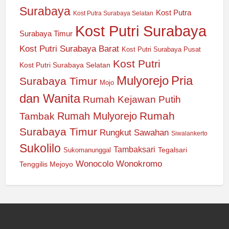
Surabaya
Kost Putra
Kost Putra Surabaya Selatan
Kost Putri Surabaya
Surabaya Timur
Kost Putri Surabaya Barat
Kost Putri Surabaya Pusat
Kost Putri
Kost Putri Surabaya Selatan
Mulyorejo
Pria
Surabaya Timur
Mojo
dan Wanita
Rumah Kejawan Putih
Rumah
Rumah Mulyorejo
Tambak
Surabaya Timur
Rungkut
Sawahan
Siwalankerto
Sukolilo
Tambaksari
Tegalsari
Sukomanunggal
Wonocolo
Wonokromo
Tenggilis Mejoyo