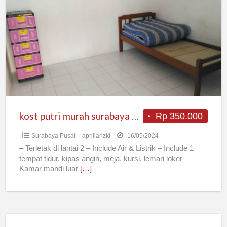
putri
murah
surabaya
pusat
kost putri murah surabaya pusat
Rp 350.000
Surabaya Pusat
apriliarizki
16/05/2024
– Terletak di lantai 2 – Include Air & Listrik – Include 1
tempat tidur, kipas angin, meja, kursi, lemari loker –
Kamar mandi luar
[…]