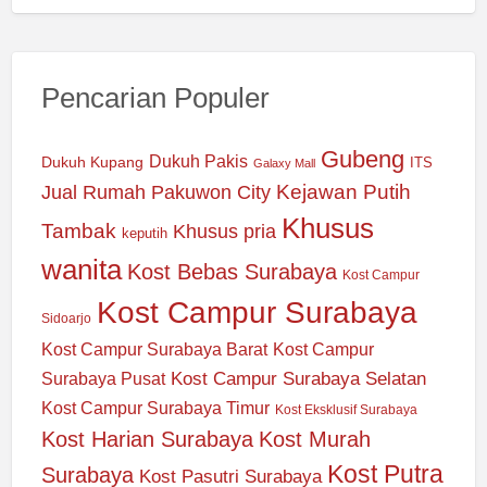
Pencarian Populer
Gubeng
Dukuh Pakis
Dukuh Kupang
ITS
Galaxy Mall
Jual Rumah Pakuwon City
Kejawan Putih
Khusus
Tambak
Khusus pria
keputih
wanita
Kost Bebas Surabaya
Kost Campur
Kost Campur Surabaya
Sidoarjo
Kost Campur Surabaya Barat
Kost Campur
Kost Campur Surabaya Selatan
Surabaya Pusat
Kost Campur Surabaya Timur
Kost Eksklusif Surabaya
Kost Harian Surabaya
Kost Murah
Kost Putra
Surabaya
Kost Pasutri Surabaya