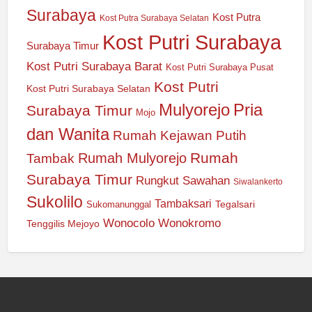
Surabaya
Kost Putra
Kost Putra Surabaya Selatan
Kost Putri Surabaya
Surabaya Timur
Kost Putri Surabaya Barat
Kost Putri Surabaya Pusat
Kost Putri
Kost Putri Surabaya Selatan
Mulyorejo
Pria
Surabaya Timur
Mojo
dan Wanita
Rumah Kejawan Putih
Rumah
Rumah Mulyorejo
Tambak
Surabaya Timur
Rungkut
Sawahan
Siwalankerto
Sukolilo
Tambaksari
Tegalsari
Sukomanunggal
Wonocolo
Wonokromo
Tenggilis Mejoyo