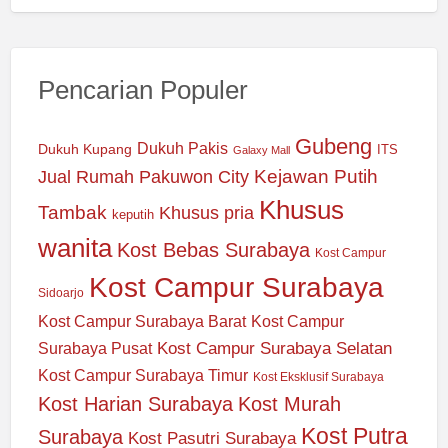
Pencarian Populer
Gubeng
Dukuh Pakis
Dukuh Kupang
ITS
Galaxy Mall
Jual Rumah Pakuwon City
Kejawan Putih
Khusus
Tambak
Khusus pria
keputih
wanita
Kost Bebas Surabaya
Kost Campur
Kost Campur Surabaya
Sidoarjo
Kost Campur Surabaya Barat
Kost Campur
Kost Campur Surabaya Selatan
Surabaya Pusat
Kost Campur Surabaya Timur
Kost Eksklusif Surabaya
Kost Harian Surabaya
Kost Murah
Kost Putra
Surabaya
Kost Pasutri Surabaya