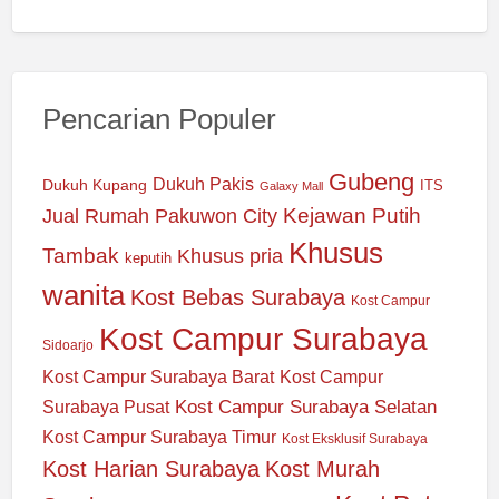
Pencarian Populer
Gubeng
Dukuh Pakis
Dukuh Kupang
ITS
Galaxy Mall
Jual Rumah Pakuwon City
Kejawan Putih
Khusus
Tambak
Khusus pria
keputih
wanita
Kost Bebas Surabaya
Kost Campur
Kost Campur Surabaya
Sidoarjo
Kost Campur Surabaya Barat
Kost Campur
Kost Campur Surabaya Selatan
Surabaya Pusat
Kost Campur Surabaya Timur
Kost Eksklusif Surabaya
Kost Harian Surabaya
Kost Murah