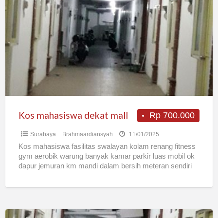
mahasiswa
dekat
mall
Kos mahasiswa dekat mall
Rp 700.000
Surabaya
Brahmaardiansyah
11/01/2025
Kos mahasiswa fasilitas swalayan kolam renang fitness
gym aerobik warung banyak kamar parkir luas mobil ok
dapur jemuran km mandi dalam bersih meteran sendiri
wifi
[…]
Kos