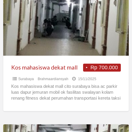
mahasiswa
dekat
mall
Kos mahasiswa dekat mall
Rp 700.000
Surabaya
Brahmaardiansyah
15/11/2025
Kos mahasiswa dekat mall cito surabaya bisa ac parkir
luas dapur jemuran mobil ok fasilitas swalayan kolam
renang fitness dekat perumahan transportasi kereta taksi
gojek
[…]
Kos