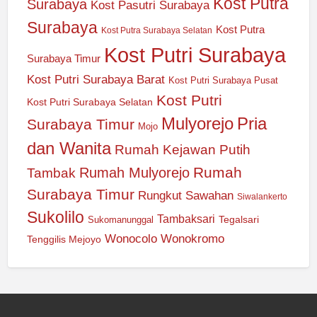
Kost Putra
Surabaya
Kost Pasutri Surabaya
Surabaya
Kost Putra
Kost Putra Surabaya Selatan
Kost Putri Surabaya
Surabaya Timur
Kost Putri Surabaya Barat
Kost Putri Surabaya Pusat
Kost Putri
Kost Putri Surabaya Selatan
Mulyorejo
Pria
Surabaya Timur
Mojo
dan Wanita
Rumah Kejawan Putih
Rumah
Rumah Mulyorejo
Tambak
Surabaya Timur
Rungkut
Sawahan
Siwalankerto
Sukolilo
Tambaksari
Tegalsari
Sukomanunggal
Wonocolo
Wonokromo
Tenggilis Mejoyo