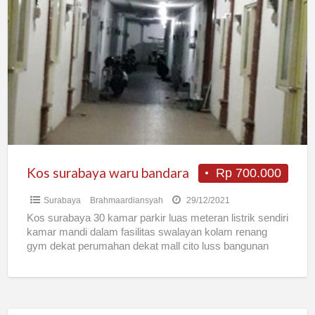
surabaya
waru
bandara
Kos surabaya waru bandara
Rp 700.000
Surabaya
Brahmaardiansyah
29/12/2021
Kos surabaya 30 kamar parkir luas meteran listrik sendiri
kamar mandi dalam fasilitas swalayan kolam renang
gym dekat perumahan dekat mall cito luss bangunan
2000
[…]