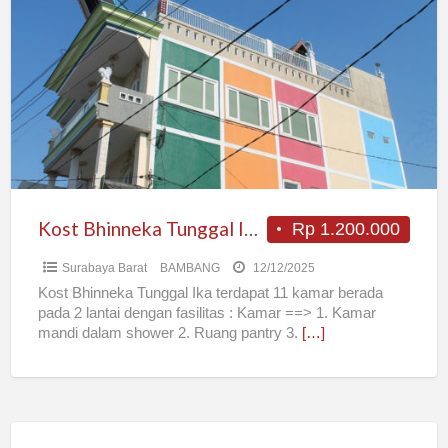
Bhinneka
Tunggal
Ika
area
SIMO
fasilitas
Lengkap
Kost Bhinneka Tunggal Ika area SIMO fasilitas Lengkap
Rp 1.200.000
Surabaya Barat
BAMBANG
12/12/2025
Kost Bhinneka Tunggal Ika terdapat 11 kamar berada
pada 2 lantai dengan fasilitas : Kamar ==> 1. Kamar
mandi dalam shower 2. Ruang pantry 3.
[…]