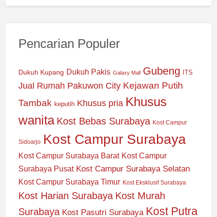
Pencarian Populer
Gubeng
Dukuh Pakis
Dukuh Kupang
ITS
Galaxy Mall
Jual Rumah Pakuwon City
Kejawan Putih
Khusus
Tambak
Khusus pria
keputih
wanita
Kost Bebas Surabaya
Kost Campur
Kost Campur Surabaya
Sidoarjo
Kost Campur Surabaya Barat
Kost Campur
Kost Campur Surabaya Selatan
Surabaya Pusat
Kost Campur Surabaya Timur
Kost Eksklusif Surabaya
Kost Harian Surabaya
Kost Murah
Kost Putra
Surabaya
Kost Pasutri Surabaya