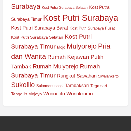
Surabaya
Kost Putra
Kost Putra Surabaya Selatan
Kost Putri Surabaya
Surabaya Timur
Kost Putri Surabaya Barat
Kost Putri Surabaya Pusat
Kost Putri
Kost Putri Surabaya Selatan
Mulyorejo
Pria
Surabaya Timur
Mojo
dan Wanita
Rumah Kejawan Putih
Rumah
Rumah Mulyorejo
Tambak
Surabaya Timur
Rungkut
Sawahan
Siwalankerto
Sukolilo
Tambaksari
Tegalsari
Sukomanunggal
Wonocolo
Wonokromo
Tenggilis Mejoyo