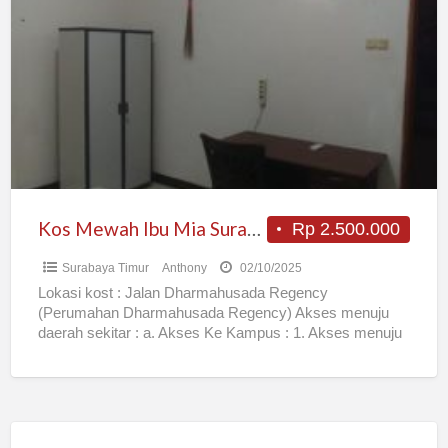
Mewah
Ibu
Mia
Surabaya
Timur
Kos Mewah Ibu Mia Surabaya Timur
Rp 2.500.000
Surabaya Timur
Anthony
02/10/2025
Lokasi kost : Jalan Dharmahusada Regency
(Perumahan Dharmahusada Regency) Akses menuju
daerah sekitar : a. Akses Ke Kampus : 1. Akses menuju
kampus C Unair
[…]