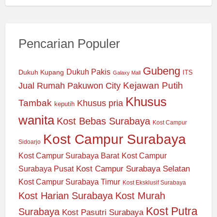
Pencarian Populer
Gubeng
Dukuh Pakis
Dukuh Kupang
ITS
Galaxy Mall
Jual Rumah Pakuwon City
Kejawan Putih
Khusus
Tambak
Khusus pria
keputih
wanita
Kost Bebas Surabaya
Kost Campur
Kost Campur Surabaya
Sidoarjo
Kost Campur Surabaya Barat
Kost Campur
Kost Campur Surabaya Selatan
Surabaya Pusat
Kost Campur Surabaya Timur
Kost Eksklusif Surabaya
Kost Harian Surabaya
Kost Murah
Kost Putra
Surabaya
Kost Pasutri Surabaya