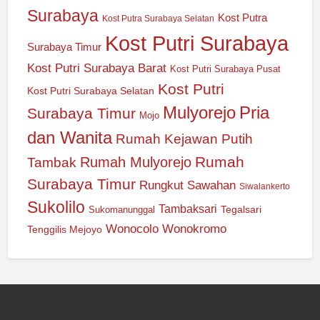
Surabaya
Kost Putra
Kost Putra Surabaya Selatan
Kost Putri Surabaya
Surabaya Timur
Kost Putri Surabaya Barat
Kost Putri Surabaya Pusat
Kost Putri
Kost Putri Surabaya Selatan
Mulyorejo
Pria
Surabaya Timur
Mojo
dan Wanita
Rumah Kejawan Putih
Rumah
Rumah Mulyorejo
Tambak
Surabaya Timur
Rungkut
Sawahan
Siwalankerto
Sukolilo
Tambaksari
Tegalsari
Sukomanunggal
Wonocolo
Wonokromo
Tenggilis Mejoyo