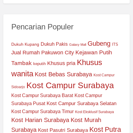
Pencarian Populer
Gubeng
Dukuh Pakis
Dukuh Kupang
ITS
Galaxy Mall
Jual Rumah Pakuwon City
Kejawan Putih
Khusus
Tambak
Khusus pria
keputih
wanita
Kost Bebas Surabaya
Kost Campur
Kost Campur Surabaya
Sidoarjo
Kost Campur Surabaya Barat
Kost Campur
Kost Campur Surabaya Selatan
Surabaya Pusat
Kost Campur Surabaya Timur
Kost Eksklusif Surabaya
Kost Harian Surabaya
Kost Murah
Kost Putra
Surabaya
Kost Pasutri Surabaya