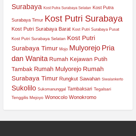
Surabaya
Kost Putra
Kost Putra Surabaya Selatan
Kost Putri Surabaya
Surabaya Timur
Kost Putri Surabaya Barat
Kost Putri Surabaya Pusat
Kost Putri
Kost Putri Surabaya Selatan
Mulyorejo
Pria
Surabaya Timur
Mojo
dan Wanita
Rumah Kejawan Putih
Rumah
Rumah Mulyorejo
Tambak
Surabaya Timur
Rungkut
Sawahan
Siwalankerto
Sukolilo
Tambaksari
Tegalsari
Sukomanunggal
Wonocolo
Wonokromo
Tenggilis Mejoyo