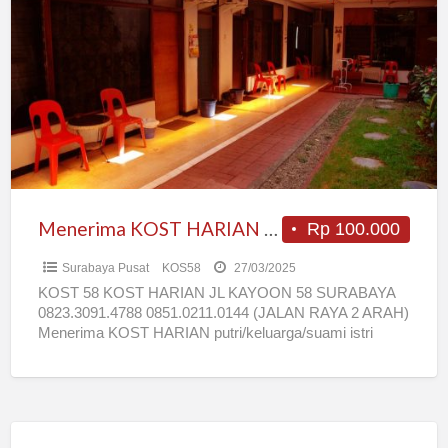
KOST
HARIAN
putri/keluarga/suami
istri
Menerima KOST HARIAN putri/keluarga/suami istri
Rp 100.000
Surabaya Pusat
KOS58
27/03/2025
KOST 58 KOST HARIAN JL KAYOON 58 SURABAYA
0823.3091.4788 0851.0211.0144 (JALAN RAYA 2 ARAH)
Menerima KOST HARIAN putri/keluarga/suami istri
Lokasi strategis PUSAT KOTA *10 menit
[…]