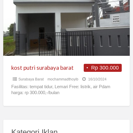
putri
surabaya
barat
kost putri surabaya barat
Rp 300.000
Surabaya Barat
mochammadthoyib
16/10/2024
Fasilitas: tempat tidur, Lemari Free: listrik, air Pdam
harga: rp 300.000,-/bulan
Kategori Iklan