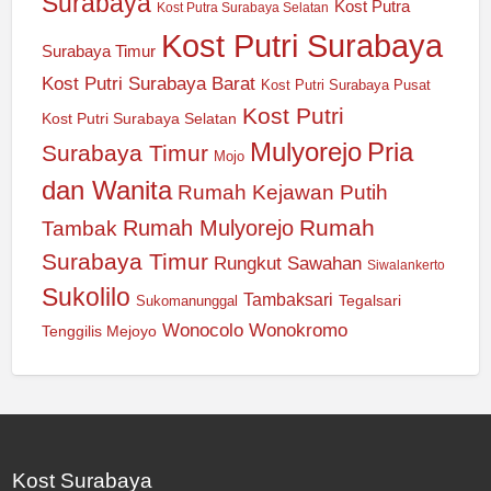
Surabaya
Kost Putra
Kost Putra Surabaya Selatan
Kost Putri Surabaya
Surabaya Timur
Kost Putri Surabaya Barat
Kost Putri Surabaya Pusat
Kost Putri
Kost Putri Surabaya Selatan
Mulyorejo
Pria
Surabaya Timur
Mojo
dan Wanita
Rumah Kejawan Putih
Rumah
Rumah Mulyorejo
Tambak
Surabaya Timur
Rungkut
Sawahan
Siwalankerto
Sukolilo
Tambaksari
Tegalsari
Sukomanunggal
Wonocolo
Wonokromo
Tenggilis Mejoyo
Kost Surabaya