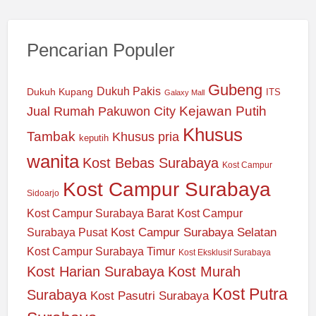
Pencarian Populer
Gubeng
Dukuh Pakis
Dukuh Kupang
ITS
Galaxy Mall
Jual Rumah Pakuwon City
Kejawan Putih
Khusus
Tambak
Khusus pria
keputih
wanita
Kost Bebas Surabaya
Kost Campur
Kost Campur Surabaya
Sidoarjo
Kost Campur Surabaya Barat
Kost Campur
Kost Campur Surabaya Selatan
Surabaya Pusat
Kost Campur Surabaya Timur
Kost Eksklusif Surabaya
Kost Harian Surabaya
Kost Murah
Kost Putra
Surabaya
Kost Pasutri Surabaya