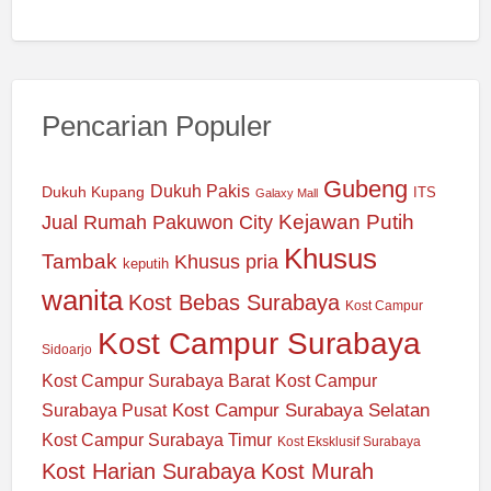
Pencarian Populer
Gubeng
Dukuh Pakis
Dukuh Kupang
ITS
Galaxy Mall
Jual Rumah Pakuwon City
Kejawan Putih
Khusus
Tambak
Khusus pria
keputih
wanita
Kost Bebas Surabaya
Kost Campur
Kost Campur Surabaya
Sidoarjo
Kost Campur Surabaya Barat
Kost Campur
Kost Campur Surabaya Selatan
Surabaya Pusat
Kost Campur Surabaya Timur
Kost Eksklusif Surabaya
Kost Harian Surabaya
Kost Murah