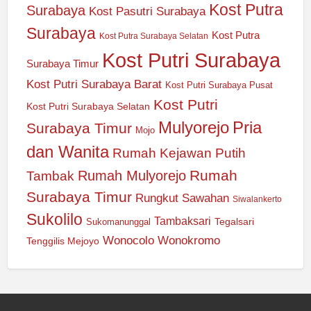
Kost Putra
Surabaya
Kost Pasutri Surabaya
Surabaya
Kost Putra
Kost Putra Surabaya Selatan
Kost Putri Surabaya
Surabaya Timur
Kost Putri Surabaya Barat
Kost Putri Surabaya Pusat
Kost Putri
Kost Putri Surabaya Selatan
Mulyorejo
Pria
Surabaya Timur
Mojo
dan Wanita
Rumah Kejawan Putih
Rumah
Rumah Mulyorejo
Tambak
Surabaya Timur
Rungkut
Sawahan
Siwalankerto
Sukolilo
Tambaksari
Tegalsari
Sukomanunggal
Wonocolo
Wonokromo
Tenggilis Mejoyo