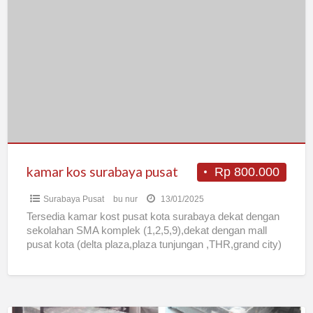
kos
surabaya
pusat
kamar kos surabaya pusat
Rp 800.000
Surabaya Pusat
bu nur
13/01/2025
Tersedia kamar kost pusat kota surabaya dekat dengan
sekolahan SMA komplek (1,2,5,9),dekat dengan mall
pusat kota (delta plaza,plaza tunjungan ,THR,grand city)
cocok untuk pekerja dan
[…]