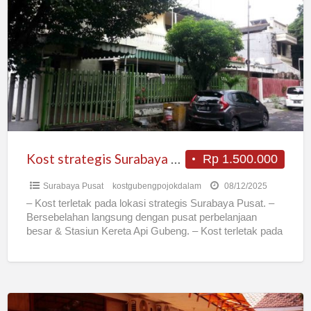
strategis
Surabaya
Pusat
Kost strategis Surabaya Pusat
Rp 1.500.000
Surabaya Pusat
kostgubengpojokdalam
08/12/2025
– Kost terletak pada lokasi strategis Surabaya Pusat. –
Bersebelahan langsung dengan pusat perbelanjaan
besar & Stasiun Kereta Api Gubeng. – Kost terletak pada
kawasan
[…]
Menerima