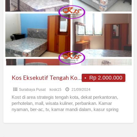
Kos
Eksekutif
Tengah
Kota
Surabaya
Kos Eksekutif Tengah Kota Surabaya
Rp 2.000.000
Surabaya Pusat
kosk15
21/09/2024
Kost di area strategis tengah kota, dekat perkantoran,
perhotelan, mall, wisata kuliner, perbankan. Kamar
nyaman, ber-ac, tv, kamar mandi dalam, kasur spring
bed, meteran token,
[…]