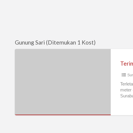
Gunung Sari (Ditemukan 1 Kost)
Terima
Kost
P/W
Sur
berlokasi
di
Terlet
meter 
kawasan
Suraba
elite
Surabaya
Barat