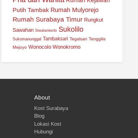
Rumah Kejawan
Rumah Mulyorejo
Putih Tambak
Rumah Surabaya Timur
Rungkut
Sukolilo
Sawahan
Siwalankerto
Tambaksari
Tegalsari
Tenggilis
Sukomanunggal
Wonocolo
Wonokromo
Mejoyo
About
Kost Surabaya
Blog
Lokasi Kost
Hubungi