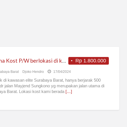
Terima Kost P/W berlokasi di kawasan elite Surabaya Barat
Rp 1.800.000
abaya Barat
Djoko Hendro
17/04/2024
ak di kawasan elite Surabaya Barat, hanya berjarak 500
dr jalan Mayjend Sungkono yg merupakan jalan utama di
ya Barat. Lokasi kost kami berada
[…]